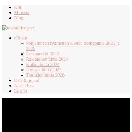
Koti
Minusta
Blogi
Kirjani
Pohjanmaan rykmentin Kemin komppania 2020 ja
2025
Iisakanmäki 2022
Rakkauden hinta 2024
Kullan hinta 2024
Ihmisen hinta 2025
Totuuden hinta 2026
Osta kirjojani
Aarne Ervi
Log In